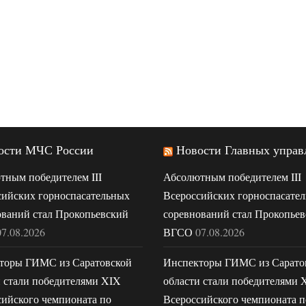
ости МЧС России
Новости Главных управ
тным победителем III
Абсолютным победителем III
сийских горноспасательных
Всероссийских горноспасате
ований стал Прокопьевский
соревнований стал Прокопье
07.08.2026
ВГСО
07.08.2026
торы ГИМС из Саратовской
Инспекторы ГИМС из Сарато
и стали победителями XIX
области стали победителями 
сийского чемпионата по
Всероссийского чемпионата п