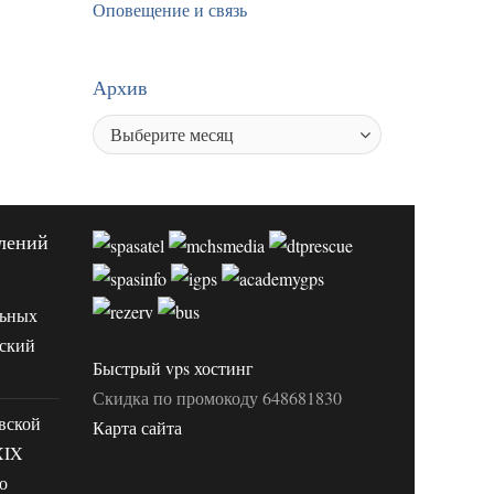
Оповещение и связь
Архив
лений
льных
вский
Быстрый vps хостинг
Скидка по промокоду 648681830
вской
Карта сайта
XIX
о