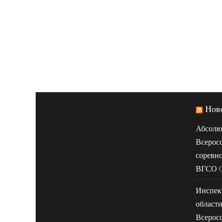
Нов
Абсолю
Всерос
соревн
ВГСО
Инспек
област
Всерос