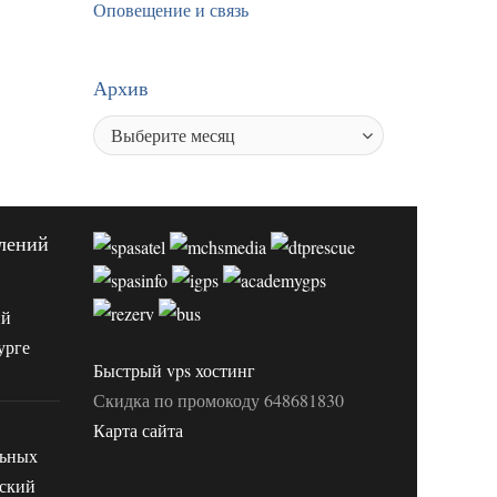
Оповещение и связь
Архив
лений
ий
урге
Быстрый vps хостинг
Скидка по промокоду 648681830
Карта сайта
льных
вский