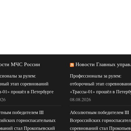
ости МЧС России
Новости Главных управ
сионалы за рулем:
Профессионалы за рулем:
чный этап соревнований
отборочный этап соревнован
-01» прошёл в Петербурге
«Трассы-01» прошёл в Петерб
026
08.08.2026
тным победителем III
Абсолютным победителем III
сийских горноспасательных
Всероссийских горноспасате
ований стал Прокопьевский
соревнований стал Прокопье