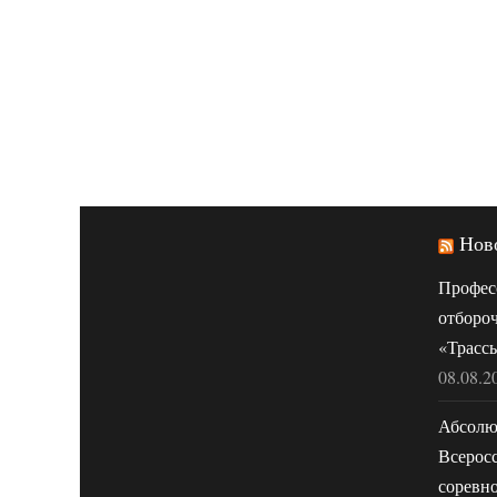
Нов
Профес
отборо
«Трассы
08.08.2
Абсолю
Всерос
соревн