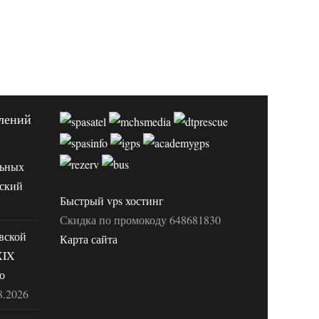
лений
льных
вский
Быстрый vps хостинг
Скидка по промокоду 648681830
вской
Карта сайта
XIX
о
8.2026