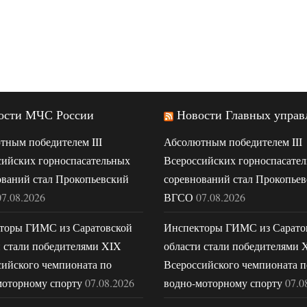
ости МЧС России
Новости Главных управ
тным победителем III
Абсолютным победителем III
сийских горноспасательных
Всероссийских горноспасате
ований стал Прокопьевский
соревнований стал Прокопье
07.08.2026
ВГСО
07.08.2026
торы ГИМС из Саратовской
Инспекторы ГИМС из Сарато
и стали победителями XIX
области стали победителями 
сийского чемпионата по
Всероссийского чемпионата п
моторному спорту
07.08.2026
водно-моторному спорту
07.0