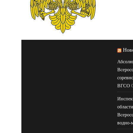
Нов
Абсолю
Всерос
соревн
ВГСО
Инспек
област
Всерос
водно-