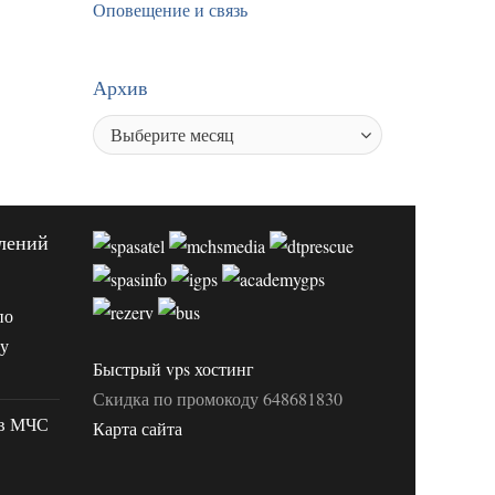
Оповещение и связь
Архив
лений
по
ту
Быстрый vps хостинг
Скидка по промокоду 648681830
ов МЧС
Карта сайта