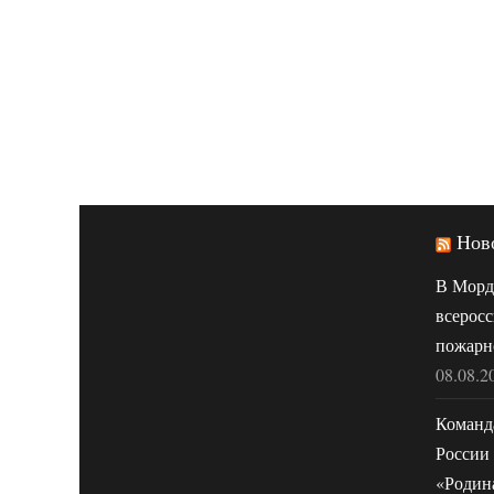
Нов
В Морд
всеросс
пожарн
08.08.2
Команд
России 
«Родин