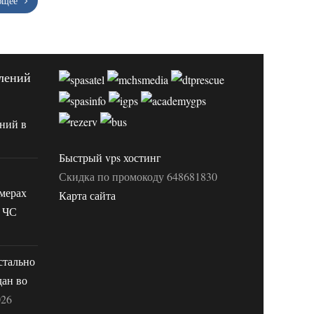
ющее
лений
ний в
Быстрый vps хостинг
Скидка по промокоду 648681830
мерах
Карта сайта
 ЧС
стально
дан во
026