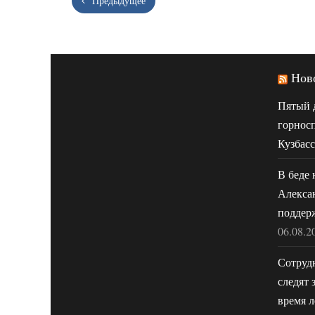
Предыдущее
Нов
Пятый 
горнос
Кузбасс
В беде 
Алекса
поддер
06.08.2
Сотруд
следят 
время л