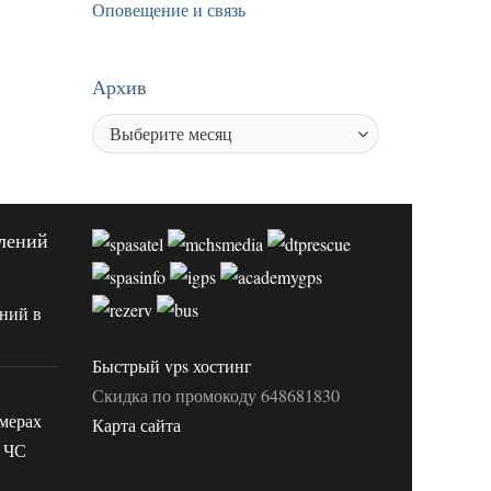
Оповещение и связь
Архив
лений
ний в
Быстрый vps хостинг
Скидка по промокоду 648681830
мерах
Карта сайта
 ЧС