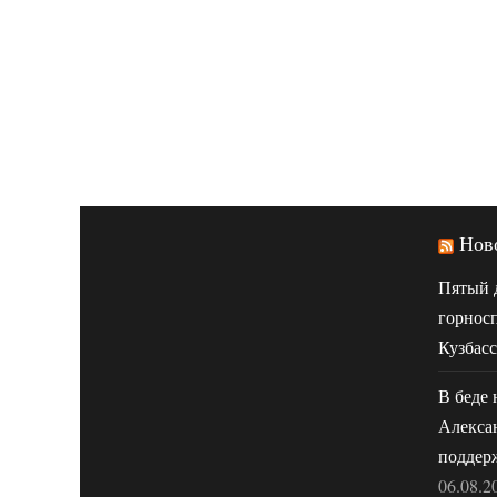
Нов
Пятый 
горнос
Кузбасс
В беде 
Алекса
поддер
06.08.2