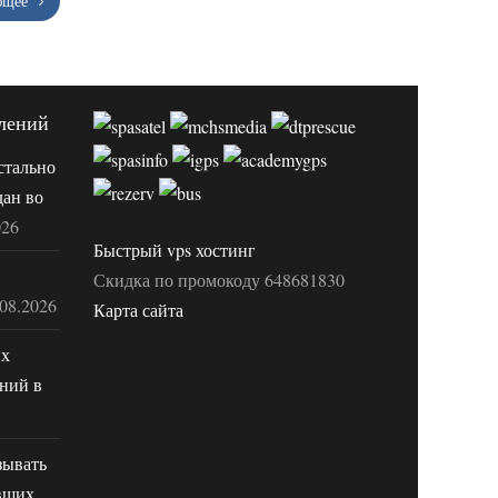
ющее
лений
стально
дан во
026
Быстрый vps хостинг
Скидка по промокоду 648681830
.08.2026
Карта сайта
их
ний в
зывать
вших