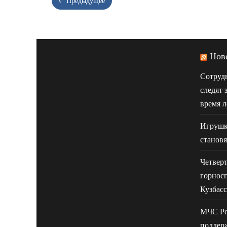
Предыдущее
Нов
Сотруд
следят 
время л
Игрушк
становя
Четвер
горнос
Кузбасс
МЧС Ро
поддер