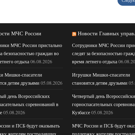
Следу
ости МЧС России
Новости Главных управ
ники МЧС России пристально
Сотрудники МЧС России при
за безопасностью граждан во
следят за безопасностью граж
етнего отдыха
06.08.2026
время летнего отдыха
06.08.2
и Мишки-спасатели
Игрушки Мишки-спасатели
тся детям друзьями
05.08.2026
становятся детям друзьями
05
тый день Всероссийских
Четвертый день Всероссийск
пасательных соревнований в
горноспасательных соревнова
е
05.08.2026
Кузбассе
05.08.2026
ссии и ПСБ будут оказывать
МЧС России и ПСБ будут ока
жку жителям пострадавших
поддержку жителям пострада