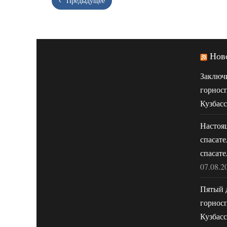
Предыдущее
Нов
Заключ
горнос
Кузбасс
Настоя
спасате
спасате
07.08.2
Пятый 
горнос
Кузбасс