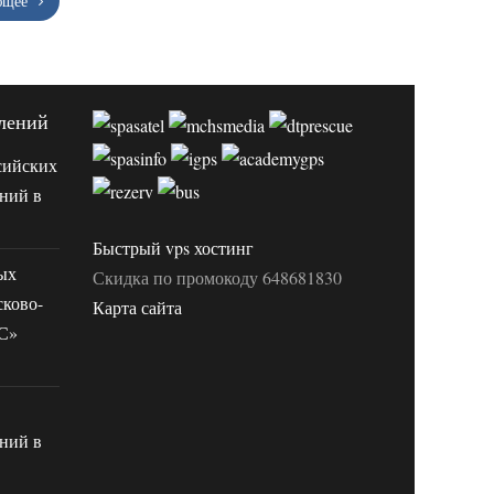
ющее
лений
сийских
ний в
Быстрый vps хостинг
ых
Скидка по промокоду 648681830
сково-
Карта сайта
ЧС»
ний в