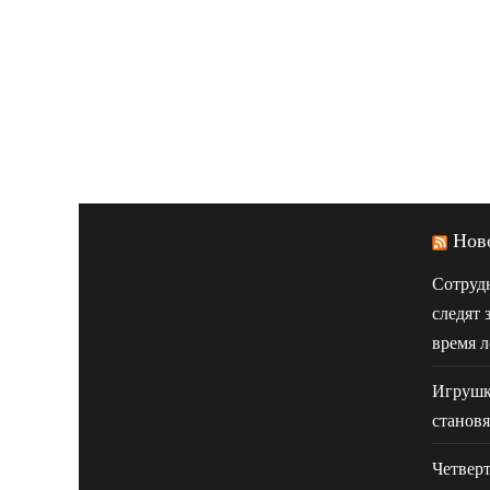
Нов
Сотруд
следят 
время л
Игрушк
становя
Четвер