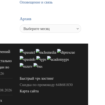
Оповещение и связь
Архив
лений
стально
дан во
026
Быстрый vps хостинг
Скидка по промокоду 648681830
.08.2026
Карта сайта
их