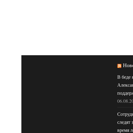
Нов
В беде 
Алекса
поддер
06.08.2
Сотруд
следят 
время л