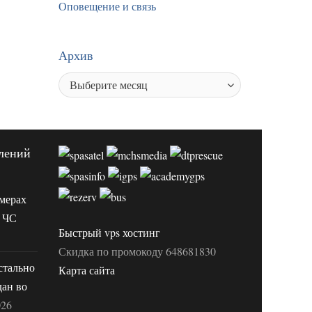
Оповещение и связь
Архив
лений
мерах
 ЧС
Быстрый vps хостинг
Скидка по промокоду 648681830
стально
Карта сайта
дан во
026