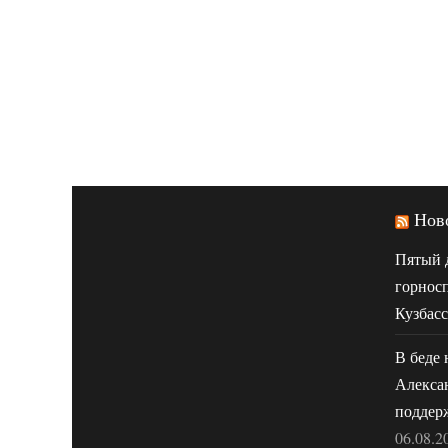
Нов
Пятый 
горнос
Кузбасс
В беде 
Алекса
поддер
06.08.2