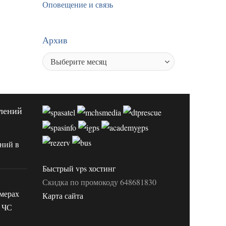
Оповещение и связь
Архив
лений
ний в
Быстрый vps хостинг
Скидка по промокоду 648681830
мерах
Карта сайта
 ЧС