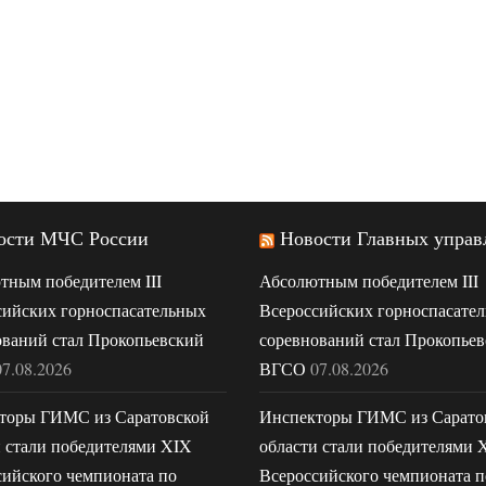
ости МЧС России
Новости Главных управ
тным победителем III
Абсолютным победителем III
сийских горноспасательных
Всероссийских горноспасате
ований стал Прокопьевский
соревнований стал Прокопье
07.08.2026
ВГСО
07.08.2026
торы ГИМС из Саратовской
Инспекторы ГИМС из Сарато
и стали победителями XIX
области стали победителями 
сийского чемпионата по
Всероссийского чемпионата п