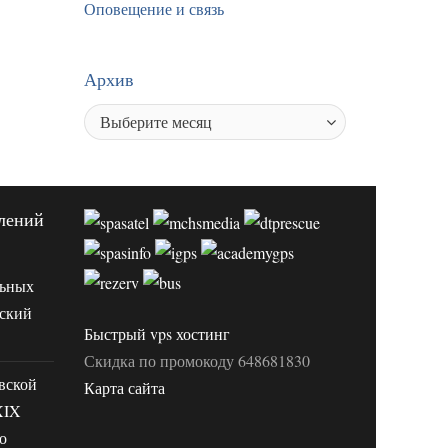
Оповещение и связь
Архив
лений
льных
вский
Быстрый vps хостинг
Скидка по промокоду 648681830
вской
Карта сайта
XIX
о