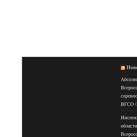
Нов
Абсолю
Всерос
соревн
ВГСО
Инспек
област
Всерос