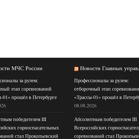
ости МЧС России
Новости Главных управ
сионалы за рулем:
Профессионалы за рулем:
чный этап соревнований
отборочный этап соревнован
-01» прошёл в Петербурге
«Трассы-01» прошёл в Петерб
026
08.08.2026
тным победителем III
Абсолютным победителем III
сийских горноспасательных
Всероссийских горноспасате
ований стал Прокопьевский
соревнований стал Прокопье