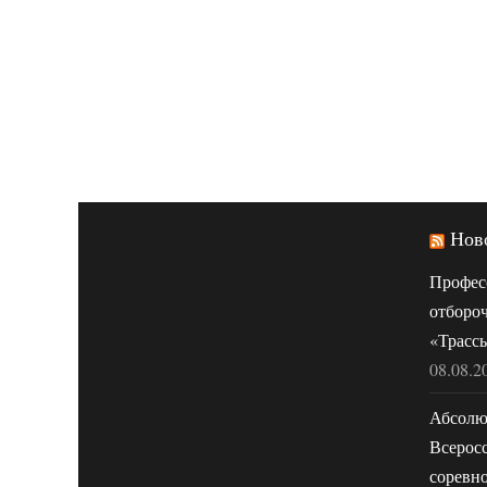
Нов
Профес
отборо
«Трассы
08.08.2
Абсолю
Всерос
соревн