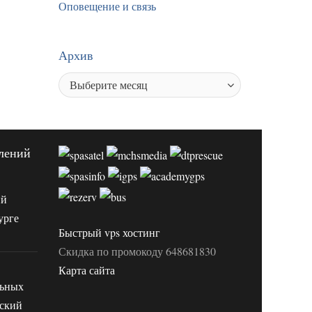
Оповещение и связь
Архив
лений
ий
урге
Быстрый vps хостинг
Скидка по промокоду 648681830
Карта сайта
льных
вский