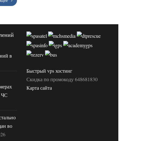
ющее
лений
ний в
Быстрый vps хостинг
Скидка по промокоду 648681830
мерах
Карта сайта
 ЧС
стально
дан во
026