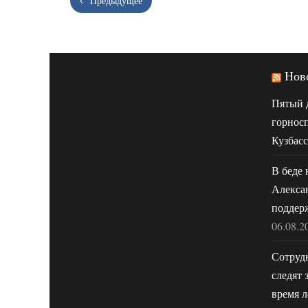
Предыдущее
Нов
Пятый 
горнос
Кузбасс
В беде 
Алекса
поддер
06.08.2
Сотруд
следят 
время л