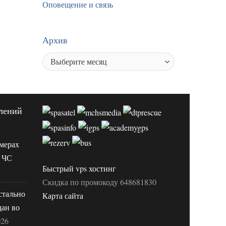
Оповещение и связь
Архив
лений
мерах
 ЧС
Быстрый vps хостинг
Скидка по промокоду 648681830
стально
Карта сайта
дан во
026