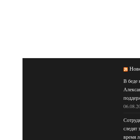
Нов
В беде 
Алекса
поддер
06.08.2
Сотруд
следят 
время л