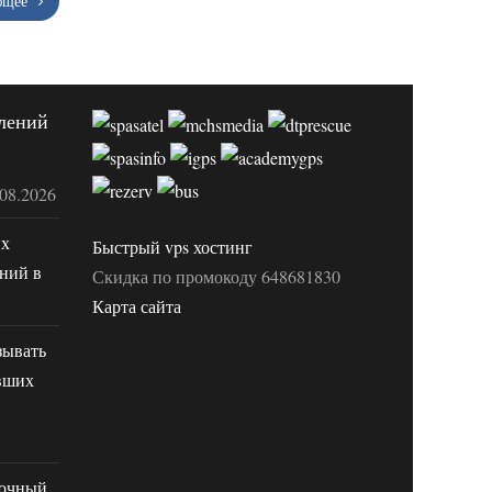
ющее
лений
.08.2026
их
Быстрый vps хостинг
ний в
Скидка по промокоду 648681830
Карта сайта
зывать
вших
рочный