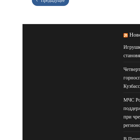
Предыдущее
Нов
Игрушк
становя
Четвер
горнос
Кузбасс
МЧС Ро
поддер
при чр
регион
В Петер