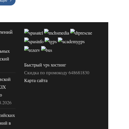
ющее
лений
льных
вский
Быстрый vps хостинг
Скидка по промокоду 648681830
вской
Карта сайта
XIX
о
8.2026
сийских
ний в