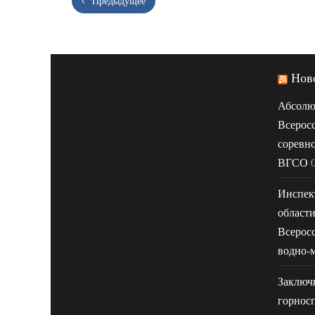
Предыдущее
Нов
Абсолю
Всерос
соревн
ВГСО
Инспек
област
Всерос
водно-
Заключ
горнос