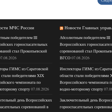
Следу
ости МЧС России
Новости Главных управ
тным победителем III
Абсолютным победителем III
сийских горноспасательных
Всероссийских горноспасате
ований стал Прокопьевский
соревнований стал Прокопье
07.08.2026
ВГСО
07.08.2026
торы ГИМС из Саратовской
Инспекторы ГИМС из Сарато
и стали победителями XIX
области стали победителями 
сийского чемпионата по
Всероссийского чемпионата п
моторному спорту
07.08.2026
водно-моторному спорту
07.0
ительный день Всероссийских
Заключительный день Всерос
пасательных соревнований в
горноспасательных соревнова