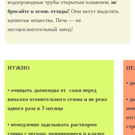
не
водопроводные трубы открытым пламенем;
бросайте в огонь отходы!
Они могут выделять
ядовитые вещества. Печь — не
мусоросжигательный завод!
НУЖНО
НЕ
до
•
очищать дымоходы от сажи перед
•
началом отопительного сезона и не реже
до
•
одного раза в 3 месяца
име
отс
немедленно заделывать раствором
•
стр
глины с песком, появившиеся в кладке