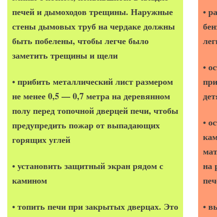
печей и дымоходов трещины. Наружные
ра
•
стены дымовых труб на чердаке должны
бен
быть побелены, чтобы легче было
ле
заметить трещины и щели
ос
•
прибить металлический лист размером
при
•
не менее 0,5 — 0,7 метра на деревянном
дет
полу перед топочной дверцей печи, чтобы
ос
•
предупредить пожар от выпадающих
кам
горящих углей
мат
установить защитный экран рядом с
на 
•
камином
печ
топить печи при закрытых дверцах. Это
в
•
•