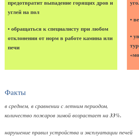
предотвратит выпадение горящих дров и
уго
углей на пол
в
•
обращаться к специалисту при любом
•
у
•
отклонении от норм в работе камина или
тур
печи
«мо
Факты
в среднем, в сравнении с летним периодом,
количество пожаров зимой возрастает на
33
%
.
нарушение правил устройства и эксплуатации печей